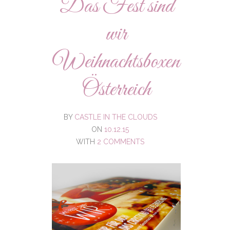
Das Fest sind
wir
Weihnachtsboxen
Österreich
BY
CASTLE IN THE CLOUDS
ON
10.12.15
WITH
2 COMMENTS