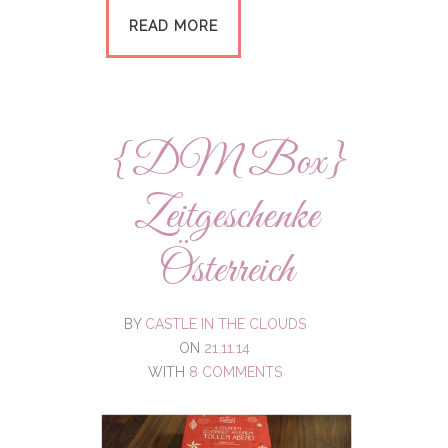
READ MORE
{DM Box}
Zeitgeschenke
Österreich
BY
CASTLE IN THE CLOUDS
ON
21.11.14
WITH
8 COMMENTS