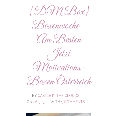
{DM Box}
Boxenwoche -
Am Besten
Jetzt
Motivations-
Boxen Österreich
BY
CASTLE IN THE CLOUDS
ON
26.5.15
WITH
5 COMMENTS