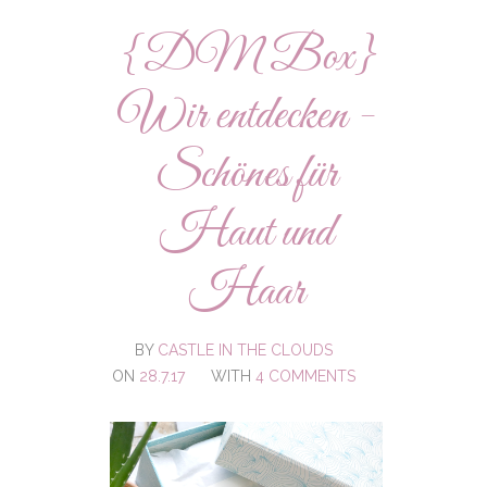
{DM Box}
Wir entdecken -
Schönes für
Haut und
Haar
BY
CASTLE IN THE CLOUDS
ON
28.7.17
WITH
4 COMMENTS