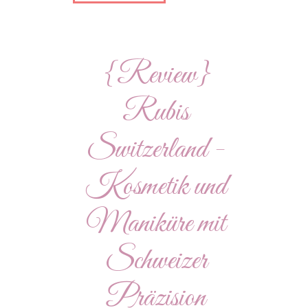
{Review}
Rubis
Switzerland -
Kosmetik und
Maniküre mit
Schweizer
Präzision