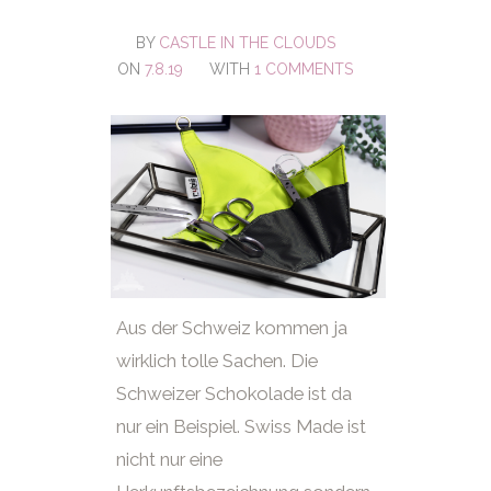
BY
CASTLE IN THE CLOUDS
ON
7.8.19
WITH
1 COMMENTS
Aus der Schweiz kommen ja
wirklich tolle Sachen. Die
Schweizer Schokolade ist da
nur ein Beispiel. Swiss Made ist
nicht nur eine