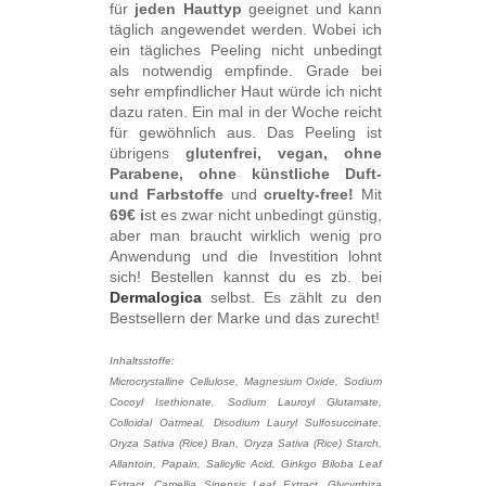
für
jeden Hauttyp
geeignet und kann
täglich angewendet werden. Wobei ich
ein tägliches Peeling nicht unbedingt
als notwendig empfinde. Grade bei
sehr empfindlicher Haut würde ich nicht
dazu raten. Ein mal in der Woche reicht
für gewöhnlich aus. Das Peeling ist
übrigens
glutenfrei, vegan, ohne
Parabene, ohne künstliche Duft-
und Farbstoffe
und
cruelty-free!
Mit
69€ i
st es zwar nicht unbedingt günstig,
aber man braucht wirklich wenig pro
Anwendung und die Investition lohnt
sich! Bestellen kannst du es zb. bei
Dermalogica
selbst. Es zählt zu den
Bestsellern der Marke und das zurecht!
Inhaltsstoffe:
Microcrystalline Cellulose, Magnesium Oxide, Sodium
Cocoyl Isethionate, Sodium Lauroyl Glutamate,
Colloidal Oatmeal, Disodium Lauryl Sulfosuccinate,
Oryza Sativa (Rice) Bran, Oryza Sativa (Rice) Starch,
Allantoin, Papain, Salicylic Acid, Ginkgo Biloba Leaf
Extract, Camellia Sinensis Leaf Extract, Glycyrrhiza