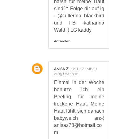
harsh für meine Haut
sind^^ Folge dir auf ig
- @cutterina_blackbird
und FB -katharina
Wald :) LG kaddy
Antworten
ANISA Z.
12. DEZEMBER
2019 UM 18:01
Einmal in der Woche
benutze ich ein
Peeling für meine
trockene Haut. Meine
Haut fühlt sich danach
babyweich an:-)
anisaz73@hotmail.co
m