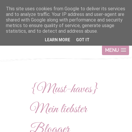
This site uses cookies from Google to deliver its services
and to analyze traffic. Your IP address and user-agent are
shared with Google along with performance and security
metrics to ensure quality of service, generate usage
statistics, and to detect and address abuse.
LEARN MORE
GOT IT
MENU
{Must-haves}
Mein liebster
Blogger