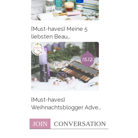
{Must-haves} Meine 5
liebsten Beau...
{Must-haves}
Weihnachtsblogger Adve...
JOIN
CONVERSATION