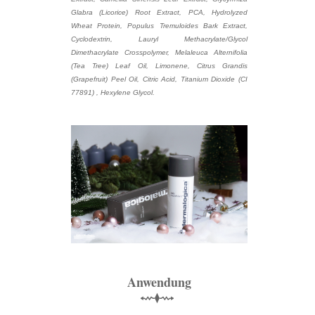
Glabra (Licorice) Root Extract, PCA, Hydrolyzed
Wheat Protein, Populus Tremuloides Bark Extract,
Cyclodextrin, Lauryl Methacrylate/Glycol
Dimethacrylate Crosspolymer, Melaleuca Alternifolia
(Tea Tree) Leaf Oil, Limonene, Citrus Grandis
(Grapefruit) Peel Oil, Citric Acid, Titanium Dioxide (CI
77891) , Hexylene Glycol.
Anwendung
⬳⧫⟿