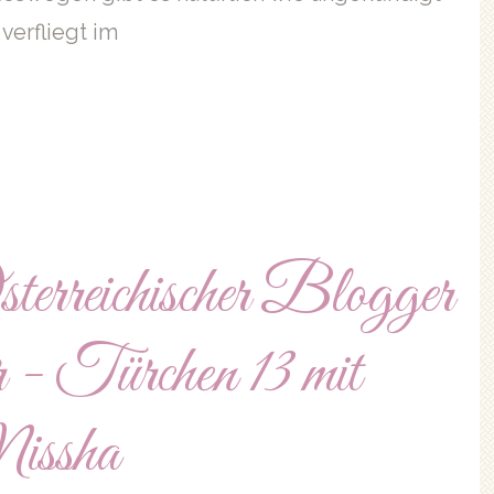
verfliegt im
rreichischer Blogger
 - Türchen 13 mit
ssha