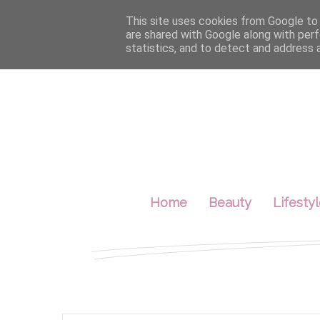
This site uses cookies from Google to d
are shared with Google along with perf
statistics, and to detect and address 
Home
Beauty
Lifesty