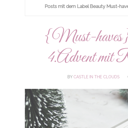
Posts mit dem Label
Beauty Must-hav
{Must-haves} 
4.Advent mit 
BY
CASTLE IN THE CLOUDS