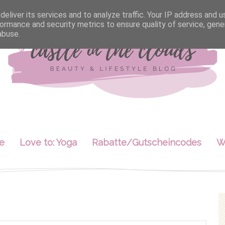
eliver its services and to analyze traffic. Your IP address and 
ormance and security metrics to ensure quality of service, gen
abuse.
le
Love to: Yoga
Rabatte/Gutscheincodes
W