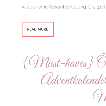
wieder eine Adventverlosung. Die Zeit 
READ MORE
{Must-haves} Öste
Adventkalender
Mi