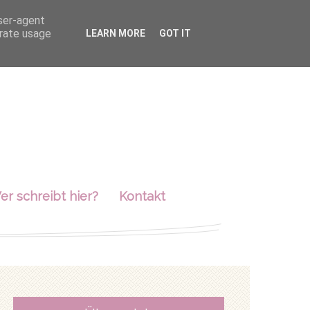
user-agent
erate usage
LEARN MORE
GOT IT
er schreibt hier?
Kontakt