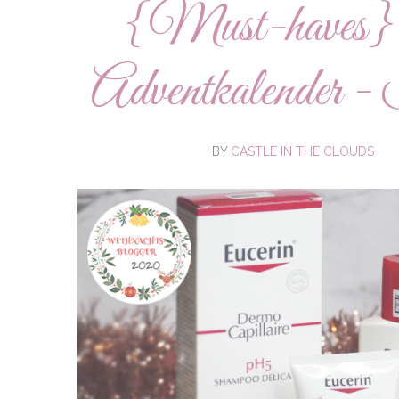
{Must-haves} 
Adventkalender - 
BY
CASTLE IN THE CLOUDS