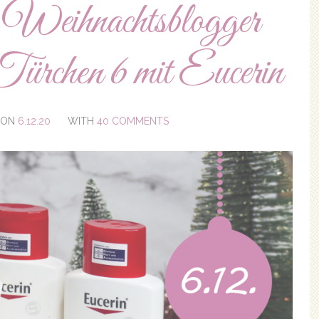
Weihnachtsblogger
Türchen 6 mit Eucerin
ON
6.12.20
WITH
40 COMMENTS